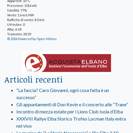
Apparent: 32°C
Pressione: 1016 mb
Umidità: 77%
Vento: 1.6 m/s NW
Raffiche di vento: 8.3 m/s
UV-Index: 0
Alba: 6:18
Tramonto: 20:29
© 2026 Powered by Open-Meteo
Articoli recenti
“La fascia? Caro Giovanni, ogni cosa fatta è un
successo”
Gli appuntamenti di Don Kevin e il concerto alle “Trane”
Incontro di mezza estate per i Lions Club Isola d’Elba
XXXVIII Rallye Elba Storico Trofeo Locman Italy entra
nel vivo
La musica de “Le Storie Necessarie” a Rio Elba il 10