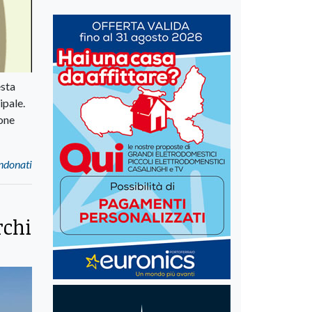
esta
ipale.
ione
andonati
rchi