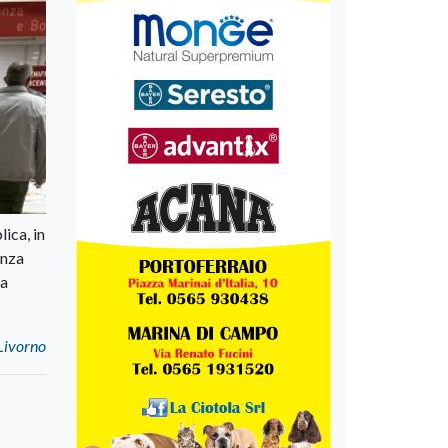
ica, in
enza
ia
 Livorno