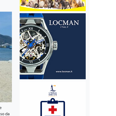
e
sso da