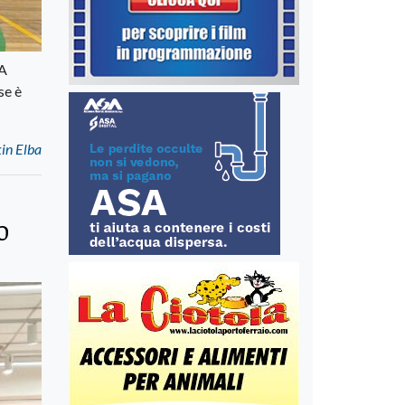
FA
se è
kin Elba
o