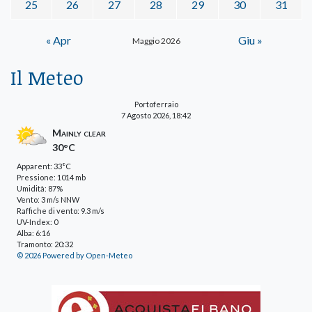
25
26
27
28
29
30
31
« Apr
Giu »
Maggio 2026
Il Meteo
Portoferraio
7 Agosto 2026, 18:42
Mainly clear
30°C
Apparent: 33°C
Pressione: 1014 mb
Umidità: 87%
Vento: 3 m/s NNW
Raffiche di vento: 9.3 m/s
UV-Index: 0
Alba: 6:16
Tramonto: 20:32
© 2026 Powered by Open-Meteo