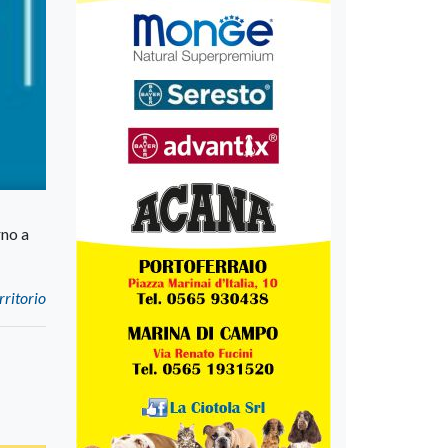
rno a
rritorio