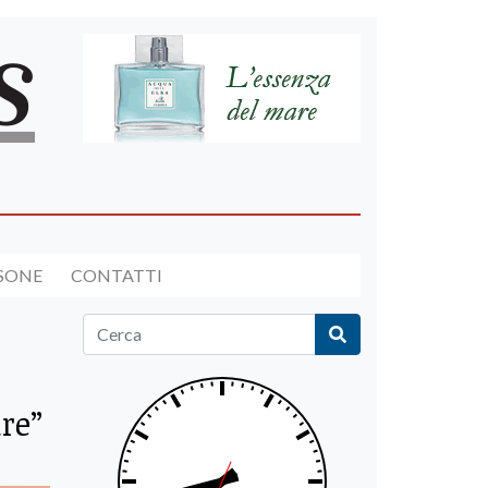
RSONE
CONTATTI
re”