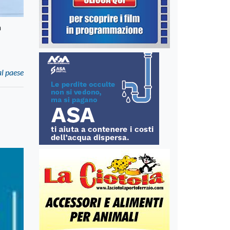
a
al paese