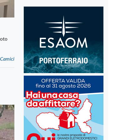
noto
o Camici