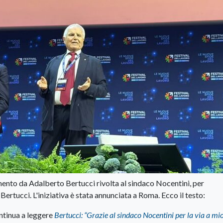
ento da Adalberto Bertucci rivolta al sindaco Nocentini, per
 Bertucci. L'iniziativa è stata annunciata a Roma. Ecco il testo:
tinua a leggere
Bertucci: “Grazie al sindaco Nocentini per la via a mi