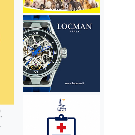
i
'”
.