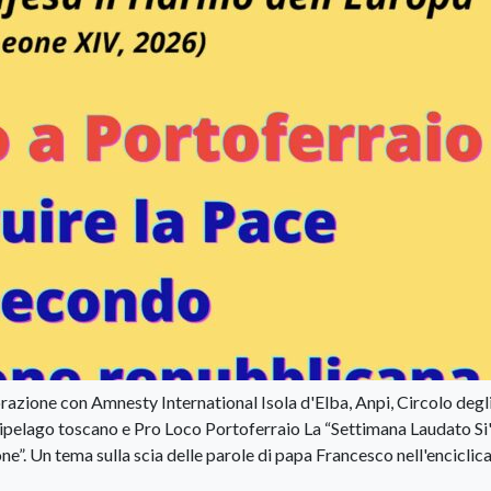
borazione con Amnesty International Isola d'Elba, Anpi, Circolo degl
ipelago toscano e Pro Loco Portoferraio La “Settimana Laudato Si
e”. Un tema sulla scia delle parole di papa Francesco nell'enciclica