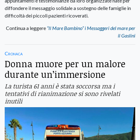
appuntamenti e testimonianze da loro organizzate nate per
diffondere il messaggio solidale a sostegno delle famiglie in
difficoltà dei piccoli pazienti ricoverati.
Continua a leggere
“Il Mare Bambino” i Messaggeri del mare per
il Gaslini
Cronaca
Donna muore per un malore
durante un’immersione
La turista 61 anni è stata soccorsa ma i
tentativi di rianimazione si sono rivelati
inutili