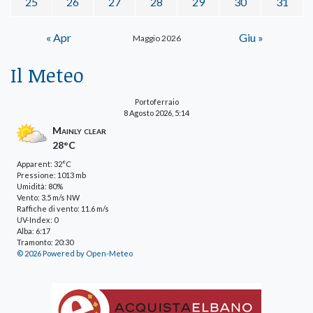
25
26
27
28
29
30
31
« Apr
Giu »
Maggio 2026
Il Meteo
Portoferraio
8 Agosto 2026, 5:14
Mainly clear
28°C
Apparent: 32°C
Pressione: 1013 mb
Umidità: 80%
Vento: 3.5 m/s NW
Raffiche di vento: 11.6 m/s
UV-Index: 0
Alba: 6:17
Tramonto: 20:30
© 2026 Powered by Open-Meteo