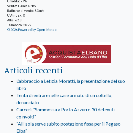
Umidità: 77%
Vento: 1.3 m/s NNW
Raffiche di vento: 8.3 m/s
UV-Index: 0
Alba: 6:18
Tramonto: 20:29
© 2026 Powered by Open-Meteo
Articoli recenti
L’abbraccio a Letizia Moratti, la presentazione del suo
libro
Tenta di entrare nelle case armato di un coltello,
denunciato
Carceri, “Sommossa a Porto Azzurro 30 detenuti
coinvolti”
“All’isola serve subito postazione fissa per il Pegaso
Elba”