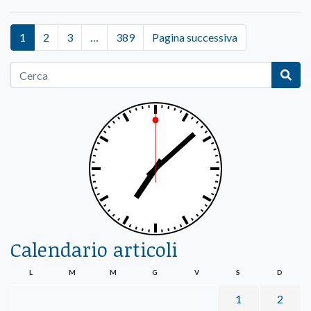
1
2
3
…
389
Pagina successiva
Calendario articoli
L
M
M
G
V
S
D
1
2