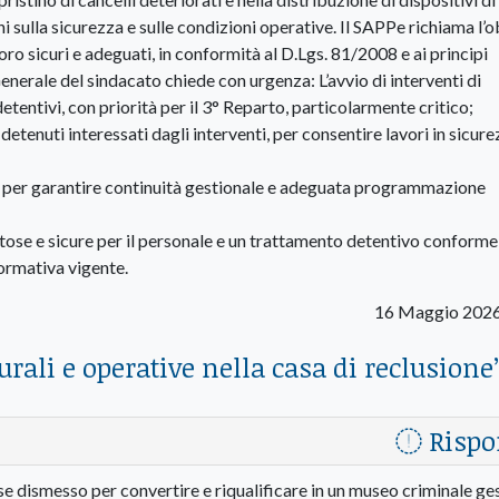
oni sulla sicurezza e sulle condizioni operative. Il SAPPe richiama l’
ro sicuri e adeguati, in conformità al D.Lgs. 81/2008 e ai principi
enerale del sindacato chiede con urgenza: L’avvio di interventi di
entivi, con priorità per il 3° Reparto, particolarmente critico;
tenuti interessati dagli interventi, per consentire lavori in sicur
e per garantire continuità gestionale e adeguata programmazione
itose e sicure per il personale e un trattamento detentivo conforme
normativa vigente.
16 Maggio 2026
turali e operative nella casa di reclusione
Rispo
se dismesso per convertire e riqualificare in un museo criminale ge