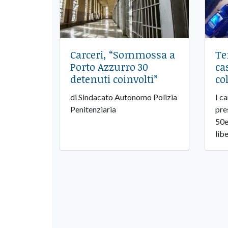
Carceri, “Sommossa a
Te
Porto Azzurro 30
ca
detenuti coinvolti”
co
di Sindacato Autonomo Polizia
I ca
Penitenziaria
pre
50e
lib