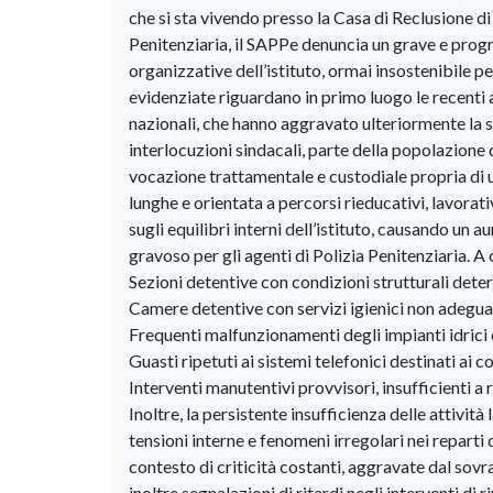
che si sta vivendo presso la Casa di Reclusione di
Penitenziaria, il SAPPe denuncia un grave e progr
organizzative dell’istituto, ormai insostenibile pe
evidenziate riguardano in primo luogo le recenti a
nazionali, che hanno aggravato ulteriormente la s
interlocuzioni sindacali, parte della popolazione
vocazione trattamentale e custodiale propria di 
lunghe e orientata a percorsi rieducativi, lavorat
sugli equilibri interni dell’istituto, causando un a
gravoso per gli agenti di Polizia Penitenziaria. A c
Sezioni detentive con condizioni strutturali deter
Camere detentive con servizi igienici non adegu
Frequenti malfunzionamenti degli impianti idrici 
Guasti ripetuti ai sistemi telefonici destinati ai co
Interventi manutentivi provvisori, insufficienti a
Inoltre, la persistente insufficienza delle attivit
tensioni interne e fenomeni irregolari nei reparti 
contesto di criticità costanti, aggravate dal sovr
inoltre segnalazioni di ritardi negli interventi di r