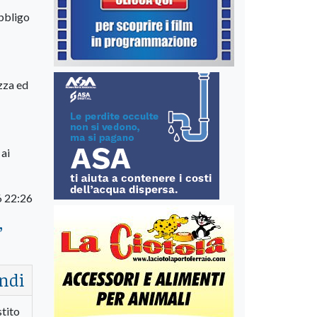
obbligo
ezza ed
 ai
 22:26
”
ndi
stito