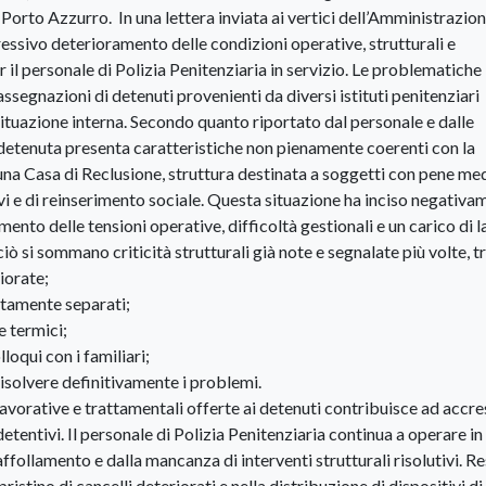
 Porto Azzurro. In una lettera inviata ai vertici dell’Amministrazio
essivo deterioramento delle condizioni operative, strutturali e
r il personale di Polizia Penitenziaria in servizio. Le problematiche
ssegnazioni di detenuti provenienti da diversi istituti penitenziari
ituazione interna. Secondo quanto riportato dal personale e dalle
 detenuta presenta caratteristiche non pienamente coerenti con la
una Casa di Reclusione, struttura destinata a soggetti con pene me
ivi e di reinserimento sociale. Questa situazione ha inciso negativa
umento delle tensioni operative, difficoltà gestionali e un carico di 
iò si sommano criticità strutturali già note e segnalate più volte, tr
iorate;
atamente separati;
e termici;
lloqui con i familiari;
 risolvere definitivamente i problemi.
à lavorative e trattamentali offerte ai detenuti contribuisce ad accr
detentivi. Il personale di Polizia Penitenziaria continua a operare in
affollamento e dalla mancanza di interventi strutturali risolutivi. R
ipristino di cancelli deteriorati e nella distribuzione di dispositivi di