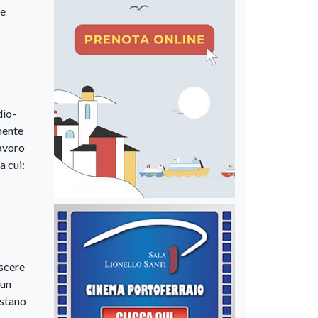
ne
dio-
mente
lavoro
a cui:
escere
 un
estano