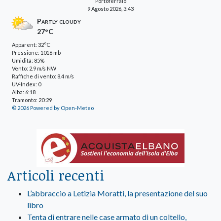
Portoferraio
9 Agosto 2026, 3:43
Partly cloudy
27°C
Apparent: 32°C
Pressione: 1016 mb
Umidità: 85%
Vento: 2.9 m/s NW
Raffiche di vento: 8.4 m/s
UV-Index: 0
Alba: 6:18
Tramonto: 20:29
© 2026 Powered by Open-Meteo
Articoli recenti
L’abbraccio a Letizia Moratti, la presentazione del suo
libro
Tenta di entrare nelle case armato di un coltello,