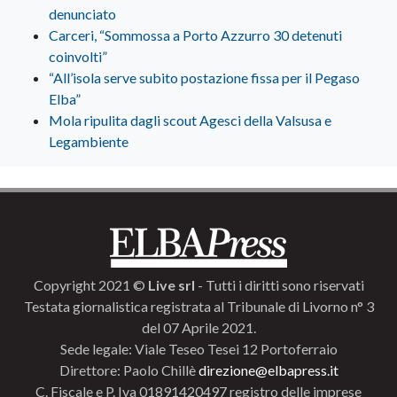
denunciato
Carceri, “Sommossa a Porto Azzurro 30 detenuti
coinvolti”
“All’isola serve subito postazione fissa per il Pegaso
Elba”
Mola ripulita dagli scout Agesci della Valsusa e
Legambiente
Copyright 2021 ©
Live srl
- Tutti i diritti sono riservati
Testata giornalistica registrata al Tribunale di Livorno n° 3
del 07 Aprile 2021.
Sede legale: Viale Teseo Tesei 12 Portoferraio
Direttore: Paolo Chillè
direzione@elbapress.it
C. Fiscale e P. Iva 01891420497 registro delle imprese