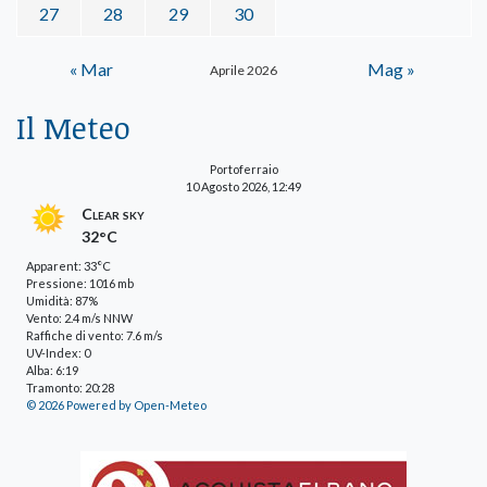
27
28
29
30
« Mar
Mag »
Aprile 2026
Il Meteo
Portoferraio
10 Agosto 2026, 12:49
Clear sky
32°C
Apparent: 33°C
Pressione: 1016 mb
Umidità: 87%
Vento: 2.4 m/s NNW
Raffiche di vento: 7.6 m/s
UV-Index: 0
Alba: 6:19
Tramonto: 20:28
© 2026 Powered by Open-Meteo