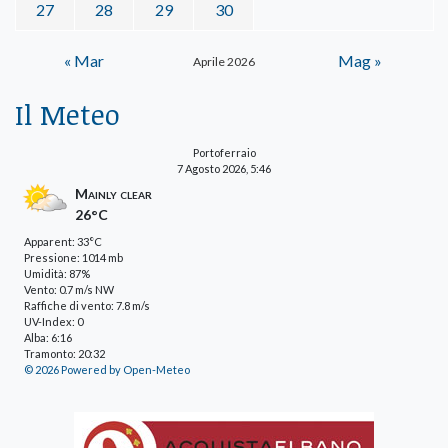
27
28
29
30
« Mar
Mag »
Aprile 2026
Il Meteo
Portoferraio
7 Agosto 2026, 5:46
Mainly clear
26°C
Apparent: 33°C
Pressione: 1014 mb
Umidità: 87%
Vento: 0.7 m/s NW
Raffiche di vento: 7.8 m/s
UV-Index: 0
Alba: 6:16
Tramonto: 20:32
© 2026 Powered by Open-Meteo