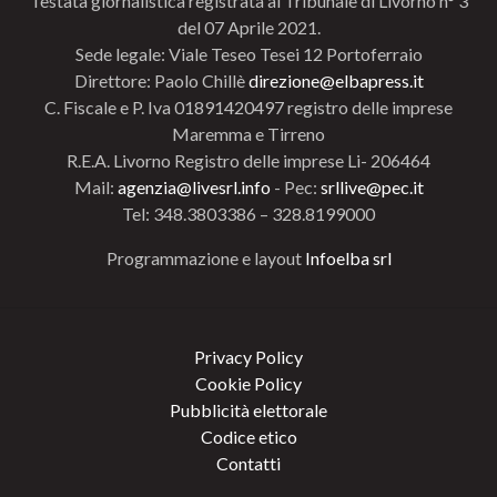
Testata giornalistica registrata al Tribunale di Livorno n° 3
del 07 Aprile 2021.
Sede legale: Viale Teseo Tesei 12 Portoferraio
Direttore: Paolo Chillè
direzione@elbapress.it
C. Fiscale e P. Iva 01891420497 registro delle imprese
Maremma e Tirreno
R.E.A. Livorno Registro delle imprese Li- 206464
Mail:
agenzia@livesrl.info
- Pec:
srllive@pec.it
Tel: 348.3803386 – 328.8199000
Programmazione e layout
Infoelba srl
Privacy Policy
Cookie Policy
Pubblicità elettorale
Codice etico
Contatti