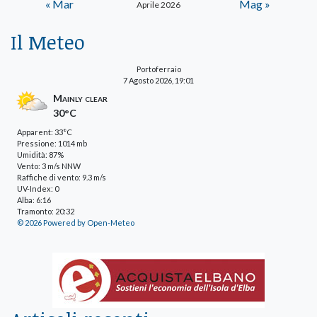
« Mar
Mag »
Aprile 2026
Il Meteo
Portoferraio
7 Agosto 2026, 19:01
Mainly clear
30°C
Apparent: 33°C
Pressione: 1014 mb
Umidità: 87%
Vento: 3 m/s NNW
Raffiche di vento: 9.3 m/s
UV-Index: 0
Alba: 6:16
Tramonto: 20:32
© 2026 Powered by Open-Meteo