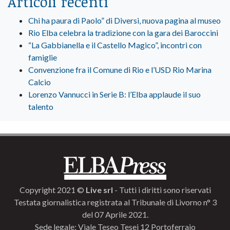
Articoli recenti
Chi ha paura di Paolo” di Diversi, nuova pagina al museo
Rio Elba celebra la tradizione con la gara dei Baroccini
“La Gabbianella e il Castello Magico”, incontri con
famiglie
Convenzione fra il Comune di Rio e l’USD Rio Marina
Calcio
Lorenzo Vannucci in Serie B: l’Elba applaude il suo
talento
Copyright 2021 ©
Live srl
- Tutti i diritti sono riservati
Testata giornalistica registrata al Tribunale di Livorno n° 3
del 07 Aprile 2021.
Sede legale: Viale Teseo Tesei 12 Portoferraio