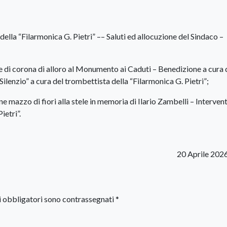
ella “Filarmonica G. Pietri” –– Saluti ed allocuzione del Sindaco –
 di corona di alloro al Monumento ai Caduti – Benedizione a cura 
ilenzio” a cura del trombettista della “Filarmonica G. Pietri”;
 mazzo di fiori alla stele in memoria di Ilario Zambelli – Interven
ietri”.
20 Aprile 202
i obbligatori sono contrassegnati
*