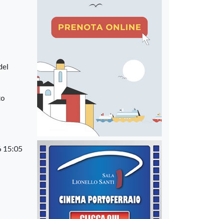
del
to
6 15:05