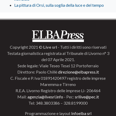
La pittura di Orsi, sulla soglia della luce e del tempo
Copyright 2021 ©
Live srl
- Tutti i diritti sono riservati
Testata giornalistica registrata al Tribunale di Livorno n° 3
del 07 Aprile 2021.
Sede legale: Viale Teseo Tesei 12 Portoferraio
Direttore: Paolo Chillè
direzione@elbapress.it
C. Fiscale e P. Iva 01891420497 registro delle imprese
Maremma e Tirreno
R.E.A. Livorno Registro delle imprese Li- 206464
Mail:
agenzia@livesrl.info
- Pec:
srllive@pec.it
Tel: 348.3803386 – 328.8199000
Programmazione e layout
Infoelba srl