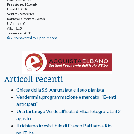
Pressione: 1016 mb
Umidità: 93%
Vento: 2.9 m/s NW
Raffiche di vento: 9.3 m/s
UV-Index: 0
Alba: 6:15
Tramonto: 20:33
© 2026 Powered by Open-Meteo
Articoli recenti
Chiesa della S.S. Annunziata e il suo pianista
Vendemmia, programmazione e mercato: “Eventi
anticipati”
Una tartaruga Verde all’Isola d’Elba fotografata il 2
agosto
Il richiamo irresistibile di Franco Battiato a Rio
nell’Elba