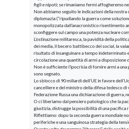
figli e nipoti; se rimaniamo fermi affogheremo nel
Non abbiamo seguito le indicazioni della nostra 
diplomazia (“ripudiando la guerra come soluzione 
monopolizzata dall’anacronistico risentimento anti
sconfiggere sul campo una potenza nucleare com
L’ostinazione militaresca, la pavidità della politi
dei media, il becero battibecco dei social, la val
risultato di insanguinare a tempo indeterminato e
circolazione una quantità di armi a disposizione 
Non è sufficiente l’ipocrisia di fornire armi a una p
sono segnato.
Lo sblocco di 90 miliardi dell’UE in favore dell’Uc
cancelliere e del ministro della difesa tedesco di
Federazione Russa una dichiarazione di guerra, nel
O ci liberiamo dal pensiero patologico che la pace 
giustizia, distrugge la possibilità di una pacifica r
Riflettiamo: dopo la seconda guerra mondiale non
periferiche e una sanguinosa strategia della tensi
Questa volta dovremmo “liberarci” dalla cecità se