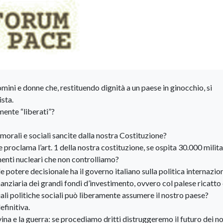
uomini e donne che, restituendo dignità a un paese in ginocchio, si
ista.
mente “liberati”?
 morali e sociali sancite dalla nostra Costituzione?
 proclama l’art. 1 della nostra costituzione, se ospita 30.000 milita
enti nucleari che non controlliamo?
 potere decisionale ha il governo italiano sulla politica internazio
anziaria dei grandi fondi d’investimento, ovvero col palese ricatto
uali politiche sociali può liberamente assumere il nostro paese?
efinitiva.
vina e la guerra: se procediamo dritti distruggeremo il futuro dei no