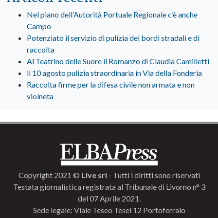
Nel piano dell’Autorità Portuale Regionale c’è anche
Campo
Potenziato il servizio di pulizia dei bordi stradali e di
raccolta
Al Teatrino delle Suore il Romanzo di Claudia Camilletti
il 10 agosto pulizia straordinaria in Via della Fonderia
Raccolta firme per la difesa civile non armata e non
violneta
Copyright 2021 ©
Live srl
- Tutti i diritti sono riservati
Testata giornalistica registrata al Tribunale di Livorno n° 3
del 07 Aprile 2021.
Sede legale: Viale Teseo Tesei 12 Portoferraio