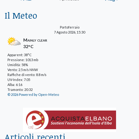
Il Meteo
Portoferraio
7 Agosto 2026, 15:30
Mainly clear
32°C
Apparent: 38°C
Pressione: 1013 mb
Umidità: 58%
Vento: 2.5 m/s NNW
Raffiche di vento: 8.8 m/s
UV-Index: 7.05
Alba: 6:16
Tramonto: 20:32
© 2026 Powered by Open-Meteo
Articoli recenti