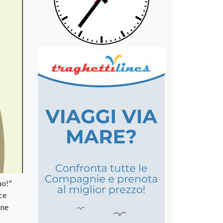
mo!"
sce
one