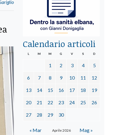
Gariglio
ea
Calendario articoli
L
M
M
G
V
S
D
1
2
3
4
5
6
7
8
9
10
11
12
13
14
15
16
17
18
19
20
21
22
23
24
25
26
27
28
29
30
« Mar
Mag »
Aprile 2026