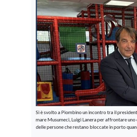
Si è svolto a Piombino un incontro tra il presiden
mare Musumeci, Luigi Lanera per affrontare uno de
delle persone che restano bloccate in porto qua