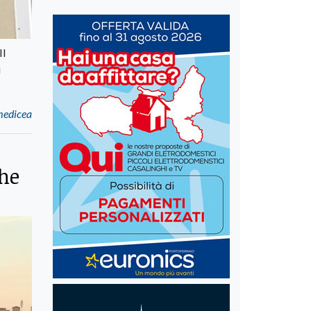
Il
i
medicea
che