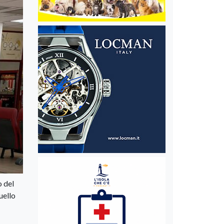
o del
uello