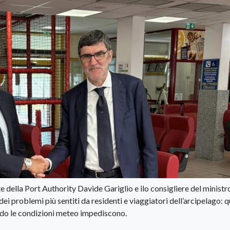
te della Port Authority Davide Gariglio e ilo consigliere del ministr
i problemi più sentiti da residenti e viaggiatori dell’arcipelago: q
ndo le condizioni meteo impediscono.