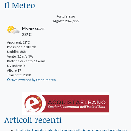
Il Meteo
Portoferraio
8 Agosto 2026, 5:29
Mainly clear
28°C
Apparent: 32°C
Pressione: 1013 mb
Umidità: 80%
Vento: 3.5 m/s NW
Raffiche di vento: 11.6 m/s
UV-Index: 0
Alba: 6:17
Tramonto: 20:30
© 2026 Powered by Open-Meteo
Articoli recenti
Isola in Tavola chiude la nona edizione con una brochure