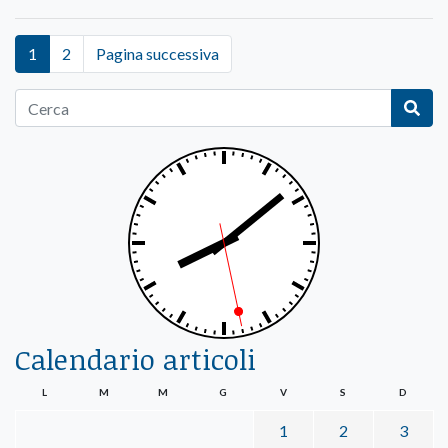
1
2
Pagina successiva
Calendario articoli
L
M
M
G
V
S
D
1
2
3