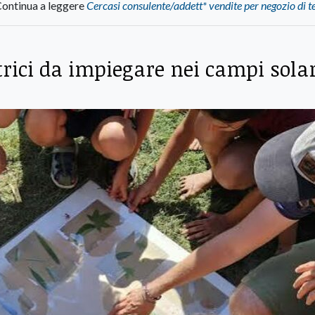
ontinua a leggere
Cercasi consulente/addett* vendite per negozio di t
rici da impiegare nei campi solar