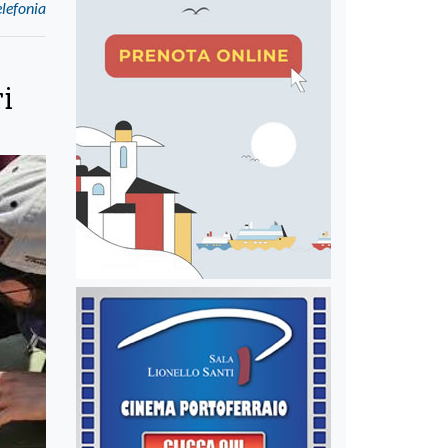
elefonia
i