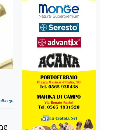
 albergo
ne