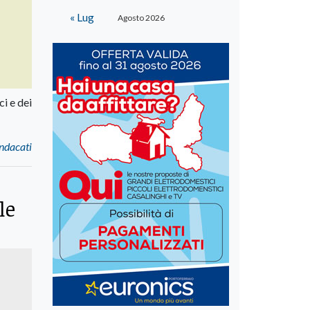
« Lug
Agosto 2026
ci e dei
indacati
le