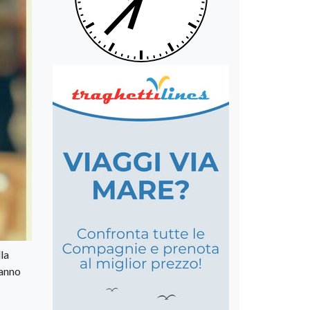
la
ranno