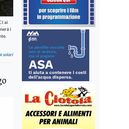
I ai
nerà i
nte.
i solari
go