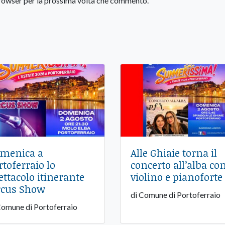
 browser per la prossima volta che commento.
menica a
Alle Ghiaie torna il
rtoferraio lo
concerto all’alba co
ettacolo itinerante
violino e pianoforte
rcus Show
di Comune di Portoferraio
Comune di Portoferraio