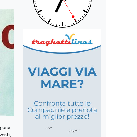
gione
venti,