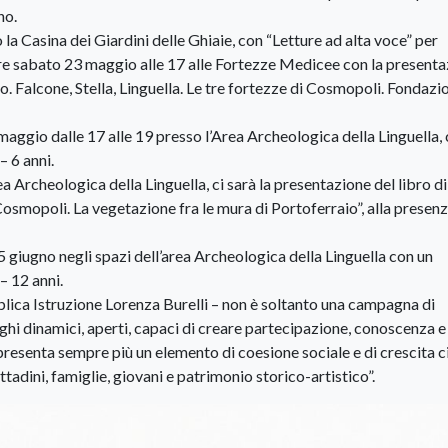
no.
 la Casina dei Giardini delle Ghiaie, con “Letture ad alta voce” per
ire sabato 23 maggio alle 17 alle Fortezze Medicee con la present
o. Falcone, Stella, Linguella. Le tre fortezze di Cosmopoli. Fondazi
aggio dalle 17 alle 19 presso l’Area Archeologica della Linguella,
– 6 anni.
 Archeologica della Linguella, ci sarà la presentazione del libro d
Cosmopoli. La vegetazione fra le mura di Portoferraio”, alla presenz
 giugno negli spazi dell’area Archeologica della Linguella con un
– 12 anni.
ica Istruzione Lorenza Burelli – non è soltanto una campagna di
ghi dinamici, aperti, capaci di creare partecipazione, conoscenza e
presenta sempre più un elemento di coesione sociale e di crescita ci
tadini, famiglie, giovani e patrimonio storico-artistico”.