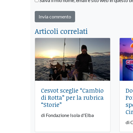
Salva il mio nome, email e sito web in questo
Articoli correlati
Cesvot sceglie “Cambio
Do
di Rotta” per la rubrica
Po
“Storie”
sp
Ci
di Fondazione Isola d'Elba
di 