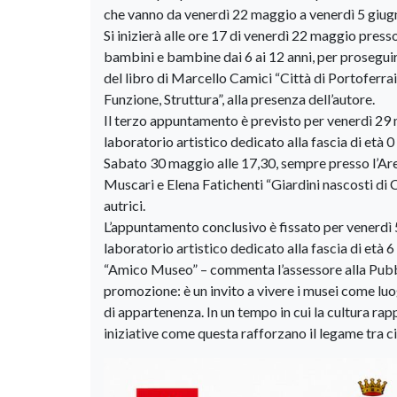
che vanno da venerdì 22 maggio a venerdì 5 giug
Si inizierà alle ore 17 di venerdì 22 maggio presso
bambini e bambine dai 6 ai 12 anni, per prosegu
del libro di Marcello Camici “Città di Portoferrai
Funzione, Struttura”, alla presenza dell’autore.
Il terzo appuntamento è previsto per venerdì 29 m
laboratorio artistico dedicato alla fascia di età 0 
Sabato 30 maggio alle 17,30, sempre presso l’Area
Muscari e Elena Fatichenti “Giardini nascosti di 
autrici.
L’appuntamento conclusivo è fissato per venerdì 5
laboratorio artistico dedicato alla fascia di età 6 
“Amico Museo” – commenta l’assessore alla Pubbl
promozione: è un invito a vivere i musei come luo
di appartenenza. In un tempo in cui la cultura rap
iniziative come questa rafforzano il legame tra cit