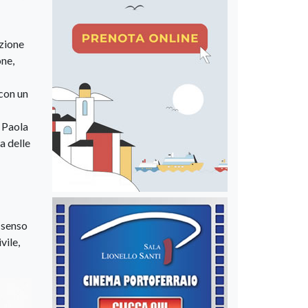
azione
one,
 con un
i Paola
a delle
 senso
vile,