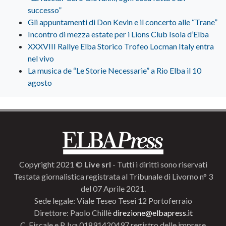
successo”
Gli appuntamenti di Don Kevin e il concerto alle “Trane”
Incontro di mezza estate per i Lions Club Isola d’Elba
XXXVIII Rallye Elba Storico Trofeo Locman Italy entra
nel vivo
La musica de “Le Storie Necessarie” a Rio Elba il 10
agosto
Copyright 2021 ©
Live srl
- Tutti i diritti sono riservati
Testata giornalistica registrata al Tribunale di Livorno n° 3
del 07 Aprile 2021.
Sede legale: Viale Teseo Tesei 12 Portoferraio
Direttore: Paolo Chillè
direzione@elbapress.it
C. Fiscale e P. Iva 01891420497 registro delle imprese