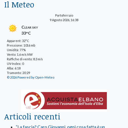
Il Meteo
Portoferraio
9 Agosto 2026, 16:38
Clear sky
33°C
Apparent: 32°C
Pressione: 1016 mb
Umidità: 77%
Vento: 1.6 m/s NW
Raffiche di vento: 8.3 m/s
UV-Index: 0
Alba: 6:18
Tramonto: 20:29
© 2026 Powered by Open-Meteo
Articoli recenti
“La fascia? Caro Giovanni, ogni cosa fatta è un