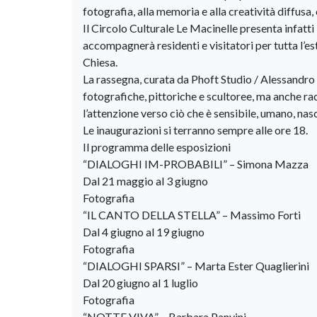
fotografia, alla memoria e alla creatività diffusa,
Il Circolo Culturale Le Macinelle presenta infat
accompagnerà residenti e visitatori per tutta l’est
Chiesa.
La rassegna, curata da Phoft Studio / Alessandro
fotografiche, pittoriche e scultoree, ma anche racc
l’attenzione verso ciò che è sensibile, umano, na
Le inaugurazioni si terranno sempre alle ore 18.
Il programma delle esposizioni
“DIALOGHI IM-PROBABILI” – Simona Mazza
Dal 21 maggio al 3 giugno
Fotografia
“IL CANTO DELLA STELLA” – Massimo Forti
Dal 4 giugno al 19 giugno
Fotografia
“DIALOGHI SPARSI” – Marta Ester Quaglierini
Dal 20 giugno al 1 luglio
Fotografia
“NOTTE VIVA” – Barbara Panvini