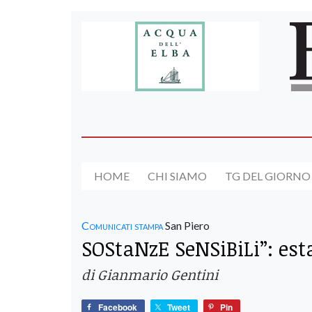
HOME
CHI SIAMO
TG DEL GIORNO
Comunicati stampa
San Piero
SOStaNzE SeNSiBiLi”: esta
di Gianmario Gentini
Facebook
Tweet
Pin