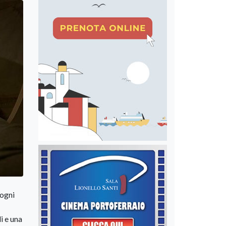
 ogni
i e una