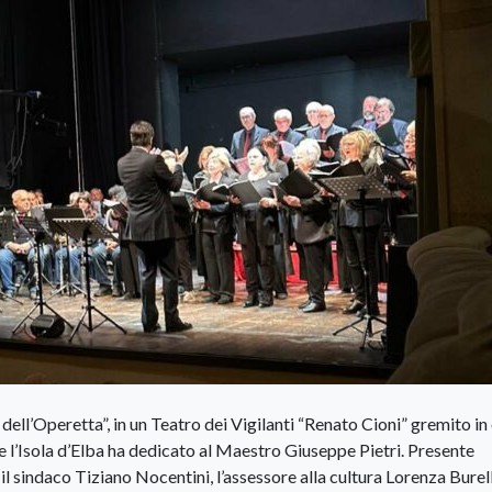
dell’Operetta”, in un Teatro dei Vigilanti “Renato Cioni” gremito in
he l’Isola d’Elba ha dedicato al Maestro Giuseppe Pietri. Presente
 sindaco Tiziano Nocentini, l’assessore alla cultura Lorenza Burell