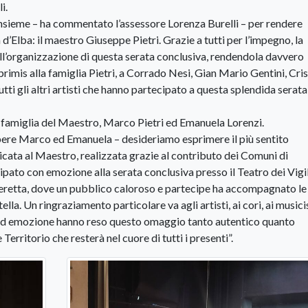
i.
 insieme – ha commentato l’assessore Lorenza Burelli – per rendere
d’Elba: il maestro Giuseppe Pietri. Grazie a tutti per l’impegno, la
ll’organizzazione di questa serata conclusiva, rendendola davvero
rimis alla famiglia Pietri, a Corrado Nesi, Gian Mario Gentini, Cris
tti gli altri artisti che hanno partecipato a questa splendida serata
lla famiglia del Maestro, Marco Pietri ed Emanuela Lorenzi.
sapere Marco ed Emanuela – desideriamo esprimere il più sentito
cata al Maestro, realizzata grazie al contributo dei Comuni di
ato con emozione alla serata conclusiva presso il Teatro dei Vigi
’operetta, dove un pubblico caloroso e partecipe ha accompagnato le
. Un ringraziamento particolare va agli artisti, ai cori, ai musicist
ne ed emozione hanno reso questo omaggio tanto autentico quanto
rritorio che resterà nel cuore di tutti i presenti”.