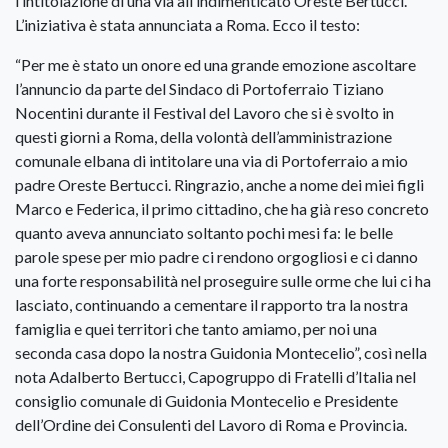
l’intitolazione di una via all’indimenticato Oreste Bertucci.
L’iniziativa è stata annunciata a Roma. Ecco il testo:
“Per me è stato un onore ed una grande emozione ascoltare
l’annuncio da parte del Sindaco di Portoferraio Tiziano
Nocentini durante il Festival del Lavoro che si è svolto in
questi giorni a Roma, della volontà dell’amministrazione
comunale elbana di intitolare una via di Portoferraio a mio
padre Oreste Bertucci. Ringrazio, anche a nome dei miei figli
Marco e Federica, il primo cittadino, che ha già reso concreto
quanto aveva annunciato soltanto pochi mesi fa: le belle
parole spese per mio padre ci rendono orgogliosi e ci danno
una forte responsabilità nel proseguire sulle orme che lui ci ha
lasciato, continuando a cementare il rapporto tra la nostra
famiglia e quei territori che tanto amiamo, per noi una
seconda casa dopo la nostra Guidonia Montecelio”, così nella
nota Adalberto Bertucci, Capogruppo di Fratelli d’Italia nel
consiglio comunale di Guidonia Montecelio e Presidente
dell’Ordine dei Consulenti del Lavoro di Roma e Provincia.