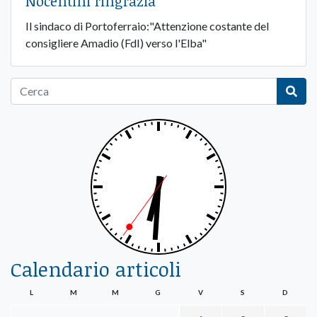
Nocentini ringrazia
Il sindaco di Portoferraio:"Attenzione costante del
consigliere Amadio (FdI) verso l'Elba"
Calendario articoli
L
M
M
G
V
S
D