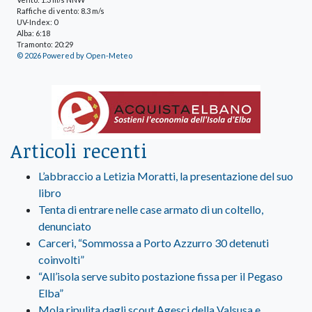
Raffiche di vento: 8.3 m/s
UV-Index: 0
Alba: 6:18
Tramonto: 20:29
© 2026 Powered by Open-Meteo
Articoli recenti
L’abbraccio a Letizia Moratti, la presentazione del suo
libro
Tenta di entrare nelle case armato di un coltello,
denunciato
Carceri, “Sommossa a Porto Azzurro 30 detenuti
coinvolti”
“All’isola serve subito postazione fissa per il Pegaso
Elba”
Mola ripulita dagli scout Agesci della Valsusa e