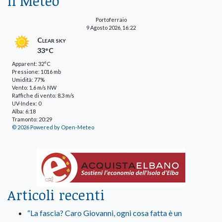
Il Meteo
Portoferraio
9 Agosto 2026, 16:22
Clear sky
33°C
Apparent: 32°C
Pressione: 1016 mb
Umidità: 77%
Vento: 1.6 m/s NW
Raffiche di vento: 8.3 m/s
UV-Index: 0
Alba: 6:18
Tramonto: 20:29
© 2026 Powered by Open-Meteo
Articoli recenti
“La fascia? Caro Giovanni, ogni cosa fatta è un