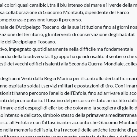
colori quasi caraibici, tra il blu intenso del mare e il verde della 
ziosa collaborazione di Giacomo Montauti, dipendente del Parco
ompetenza e passione lungo il percorso.
le dell’Arcipelago Toscano, dalla sua istituzione fino ai giorni nos
izzazione del territorio, gli interventi di conservazione degli habitat
sole dell’Arcipelago Toscano.
tivo, impegnato quotidianamente nella difficile ma fondamentale
rdia della biodiversità. Il gruppo ha quindi risalito il sentiero che s
sti dei vecchi edifici risalenti alla Seconda Guerra Mondiale, colle
degli anni Venti dalla Regia Marina per il controllo dei traffici mari
no ospitato soldati, servizi militari e postazioni di tiro. Con il mare
sionisti hanno percorso l’anello dell’Enfola, fino ad arrivare allo sco
nti del promontorio. Il fascino del percorso è stato arricchito dall
i mare e dei cespugli di elicriso che colorano la scogliera di giallo 
umo intenso e delicato, simbolo stesso della primavera mediterranea
l Parco all’Enfola e con l’affascinante racconto che Giacomo Montaut
o nella memoria dell’isola, tra i racconti delle antiche tecniche di p
ecoli hanno rappresentato un momento centrale della vita e dell’ec