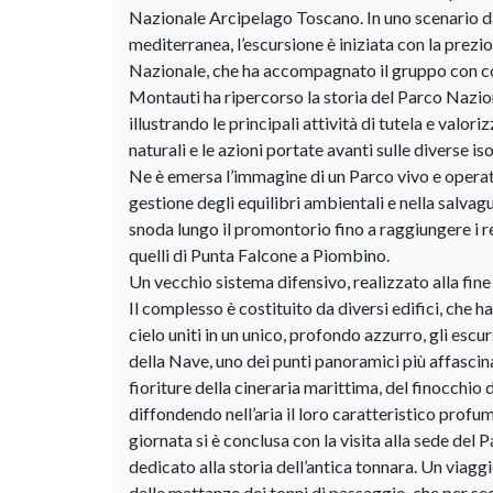
Nazionale Arcipelago Toscano. In uno scenario dai 
mediterranea, l’escursione è iniziata con la pre
Nazionale, che ha accompagnato il gruppo con c
Montauti ha ripercorso la storia del Parco Naziona
illustrando le principali attività di tutela e valor
naturali e le azioni portate avanti sulle diverse i
Ne è emersa l’immagine di un Parco vivo e opera
gestione degli equilibri ambientali e nella salvagua
snoda lungo il promontorio fino a raggiungere i re
quelli di Punta Falcone a Piombino.
Un vecchio sistema difensivo, realizzato alla fine 
Il complesso è costituito da diversi edifici, che han
cielo uniti in un unico, profondo azzurro, gli escur
della Nave, uno dei punti panoramici più affascina
fioriture della cineraria marittima, del finocchio d
diffondendo nell’aria il loro caratteristico prof
giornata si è conclusa con la visita alla sede de
dedicato alla storia dell’antica tonnara. Un viaggi
delle mattanze dei tonni di passaggio, che per s