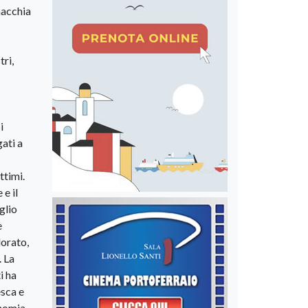
macchia
tri,
i
gati a
ttimi.
 e il
glio
e
dorato,
. La
i ha
esca e
onomia