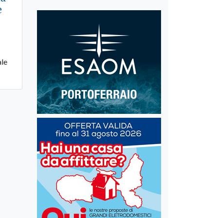
e
ale