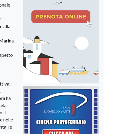
ionale
n
e alla
 Marina
ispetto
ttiva.
.
era ha
tela
 il
e nelle
ntali e