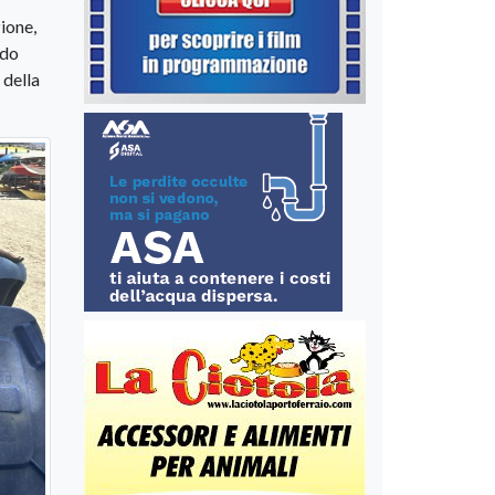
ione,
ndo
 della