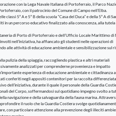
orazione con la Lega Navale Italiana di Portoferraio, il Parco Naz
Portoferraio, con il patrocinio del Comune di Campo nell’Elba.
elle classi 5ª A e 5ª B della scuola “Casa del Duca” e della 5ª A di Sa
ti in un percorso educativo finalizzato alla conoscenza, alla tutela 
taneria di Porto di Portoferraio e dell’Ufficio Locale Marittimo di
volti nell’iniziativa, ha affiancato gli studenti nelle operazioni di
uendo alle attività di educazione ambientale e sensibilizzazione sul r
lla pulizia della spiaggia, raccogliendo plastica e altri materiali
cessivamente analizzati per comprenderne provenienza e impatto
un’importante esperienza di educazione ambientale e cittadinanza a
ati conferiti negli appositi contenitori per la raccolta differenziata
o dell’iniziativa, durante il quale il personale della Guardia Costi
tuzionali del Corpo, soffermandosi sul quotidiano impegno svolto a tu
ella navigazione e della salvaguardia della fauna marina. Attraverso
approfondire il ruolo che la Guardia Costiera svolge quotidianament
are, con particolare attenzione alla prevenzione degli illeciti ambie
sistema marino.