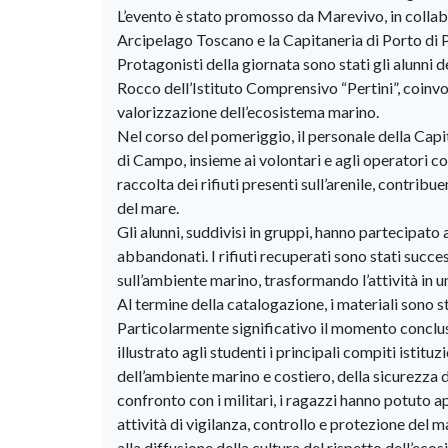
L’evento è stato promosso da Marevivo, in collab
Arcipelago Toscano e la Capitaneria di Porto di 
Protagonisti della giornata sono stati gli alunni d
Rocco dell’Istituto Comprensivo “Pertini”, coinvol
valorizzazione dell’ecosistema marino.
Nel corso del pomeriggio, il personale della Capi
di Campo, insieme ai volontari e agli operatori coin
raccolta dei rifiuti presenti sull’arenile, contrib
del mare.
Gli alunni, suddivisi in gruppi, hanno partecipato a
abbandonati. I rifiuti recuperati sono stati suc
sull’ambiente marino, trasformando l’attività in 
Al termine della catalogazione, i materiali sono st
Particolarmente significativo il momento conclusiv
illustrato agli studenti i principali compiti isti
dell’ambiente marino e costiero, della sicurezza d
confronto con i militari, i ragazzi hanno potuto 
attività di vigilanza, controllo e protezione del m
alla diffusione della cultura del rispetto dell’eco