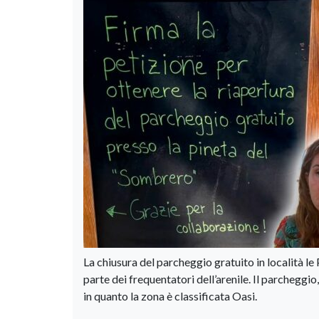
La chiusura del parcheggio gratuito in località l
parte dei frequentatori dell’arenile. Il parcheggio
in quanto la zona è classificata Oasi.