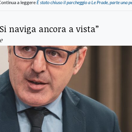
Continua a leggere
È stato chiuso il parcheggio a Le Prade, parte una p
“Si naviga ancora a vista”
e