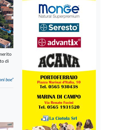
merito
to di
oni boe”