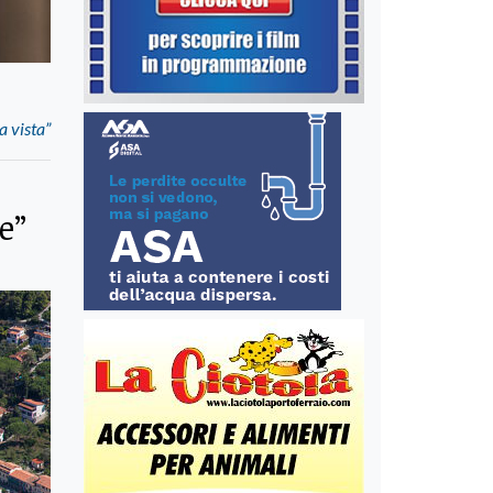
a vista”
e”