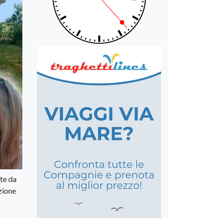
ste da
azione