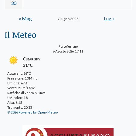
30
« Mag
Lug »
Giugno 2025
Il Meteo
Portoferraio
6 Agosto 2026, 17:11
Clear sky
31°C
Apparent: 36°C
Pressione: 1014 mb
Umidità: 67%
Vento: 2.8 m/s NW
Raffiche di vento: 9.3 m/s
UV-Index: 4.8
Alba: 6:15
Tramonto: 20:33
© 2026 Powered by Open-Meteo