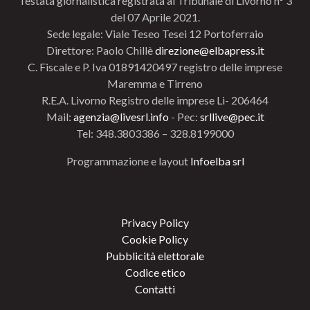
Testata giornalistica registrata al Tribunale di Livorno n° 3
del 07 Aprile 2021.
Sede legale: Viale Teseo Tesei 12 Portoferraio
Direttore: Paolo Chillè
direzione@elbapress.it
C. Fiscale e P. Iva 01891420497 registro delle imprese
Maremma e Tirreno
R.E.A. Livorno Registro delle imprese Li- 206464
Mail:
agenzia@livesrl.info
- Pec:
srllive@pec.it
Tel: 348.3803386 – 328.8199000
Programmazione e layout
Infoelba srl
Privacy Policy
Cookie Policy
Pubblicità elettorale
Codice etico
Contatti