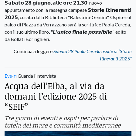
𝗦𝗮𝗯𝗮𝘁𝗼 𝟮𝟴 𝗴𝗶𝘂𝗴𝗻𝗼, 𝗮𝗹𝗹𝗲 𝗼𝗿𝗲 𝟮𝟭,𝟯𝟬, nuovo
appuntamento con la rassegna campese 𝗦𝘁𝗼𝗿𝗶𝗲 𝗜𝘁𝗶𝗻𝗲𝗿𝗮𝗻𝘁𝗶
𝟮𝟬𝟮𝟱, curata dalla Biblioteca "Balestrini-Gentini". Ospite sul
palco di Piazza da Verrazzano sarà la scrittrice Paola Cereda,
con il suo ultimo libro, "𝙇'𝙪𝙣𝙞𝙘𝙤 𝙛𝙞𝙣𝙖𝙡𝙚 𝙥𝙤𝙨𝙨𝙞𝙗𝙞𝙡𝙚" edito
da Bollati Boringhieri.
Continua a leggere
Sabato 28 Paola Cereda ospite di “Storie
Itineranti 2025”
Eventi
Guarda l'intervista
Acqua dell’Elba, al via da
domani l’edizione 2025 di
“SEIF”
Tre giorni di eventi e ospiti per parlare di
tutela del mare e comunità mediterranee