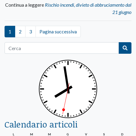
Continua a leggere
Rischio incendi, divieto di abbruciamento dal
21 giugno
1
2
3
Pagina successiva
Calendario articoli
L
M
M
G
V
S
D