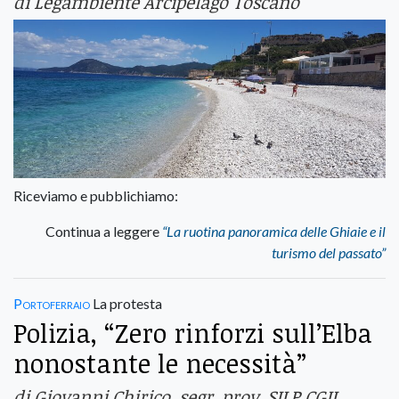
di Legambiente Arcipelago Toscano
Riceviamo e pubblichiamo:
Continua a leggere
“La ruotina panoramica delle Ghiaie e il
turismo del passato”
Portoferraio
La protesta
Polizia, “Zero rinforzi sull’Elba
nonostante le necessità”
di Giovanni Chirico, segr. prov. SILP CGIL