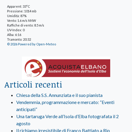
Apparent: 33°C
Pressione: 1014 mb
Umidità: 87%
Vento: 1.6 m/s NNW
Raffiche di vento: 8.5 m/s
UV-Index: 0
Alba: 6:16
Tramonto: 20:32
© 2026 Powered by Open-Meteo
Articoli recenti
Chiesa della S.S. Annunziata e il suo pianista
Vendemmia, programmazione e mercato: “Eventi
anticipati”
Una tartaruga Verde all’Isola d’Elba fotografata il 2
agosto
Il richiamo irresistibile di Franco Battiato a Rio