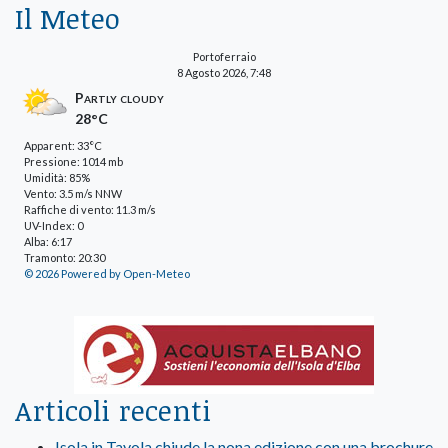
Il Meteo
Portoferraio
8 Agosto 2026, 7:48
Partly cloudy
28°C
Apparent: 33°C
Pressione: 1014 mb
Umidità: 85%
Vento: 3.5 m/s NNW
Raffiche di vento: 11.3 m/s
UV-Index: 0
Alba: 6:17
Tramonto: 20:30
© 2026 Powered by Open-Meteo
Articoli recenti
Isola in Tavola chiude la nona edizione con una brochure