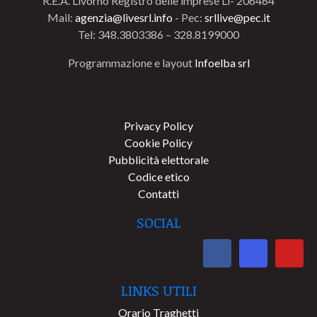
R.E.A. Livorno Registro delle imprese Li- 206464
Mail:
agenzia@livesrl.info
- Pec:
srllive@pec.it
Tel: 348.3803386 – 328.8199000
Programmazione e layout
Infoelba srl
Privacy Policy
Cookie Policy
Pubblicità elettorale
Codice etico
Contatti
SOCIAL
LINKS UTILI
Orario Traghetti