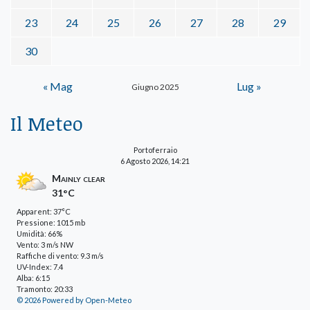
23
24
25
26
27
28
29
30
« Mag
Lug »
Giugno 2025
Il Meteo
Portoferraio
6 Agosto 2026, 14:21
Mainly clear
31°C
Apparent: 37°C
Pressione: 1015 mb
Umidità: 66%
Vento: 3 m/s NW
Raffiche di vento: 9.3 m/s
UV-Index: 7.4
Alba: 6:15
Tramonto: 20:33
© 2026 Powered by Open-Meteo