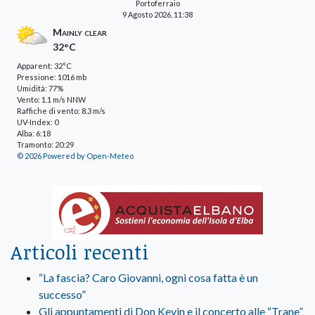
Portoferraio
9 Agosto 2026, 11:38
Mainly clear
32°C
Apparent: 32°C
Pressione: 1016 mb
Umidità: 77%
Vento: 1.1 m/s NNW
Raffiche di vento: 8.3 m/s
UV-Index: 0
Alba: 6:18
Tramonto: 20:29
© 2026 Powered by Open-Meteo
Articoli recenti
“La fascia? Caro Giovanni, ogni cosa fatta è un
successo”
Gli appuntamenti di Don Kevin e il concerto alle “Trane”