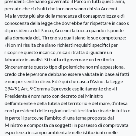
presidenti che hanno governato il Parco in tutti questi anni,
peccato che ci risulti che loro non sanno chi sia Arcenni….
Ma la vetta più alta della mancanza di consapevolezza e di
conoscenza della legge che dovrebbe far rispettare in caso s
di presidenza del Parco, Arcenni la tocca quando risponde
alla domanda deL Tirreno su quali siano le sue competenze:
«Non mi risulta che siano richiesti requisiti specifici per
ricoprire questo incarico, mica si tratta di guidare un
laboratorio analisi. Si tratta di governare un territorio.
Sinceramente questo tipo di polemiche non mi appassiona,
credo che le persone debbano essere valutate in base ai fatti
e non per sentito dire». Ed è qui che casca l’Asino: la Legge
394/91 Art. 9 Comma 3 prevede esplicitamente che «Il
Presidente è nominato con decreto del Ministro
dell’ambiente e della tutela del territorio e del mare, d’intesa
con i presidenti delle regioni nel cui territorio ricade in tutto o
in parte il parco, nell’ambito di una terna proposta dal
Ministro e composta da soggetti in possesso di comprovata
esperienza in campo ambientale nelle istituzioni o nelle