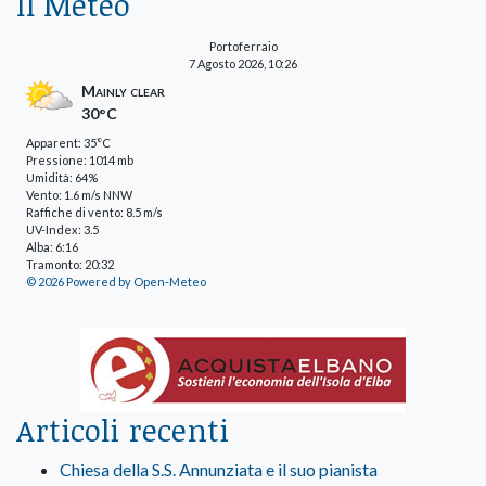
Il Meteo
Portoferraio
7 Agosto 2026, 10:26
Mainly clear
30°C
Apparent: 35°C
Pressione: 1014 mb
Umidità: 64%
Vento: 1.6 m/s NNW
Raffiche di vento: 8.5 m/s
UV-Index: 3.5
Alba: 6:16
Tramonto: 20:32
© 2026 Powered by Open-Meteo
Articoli recenti
Chiesa della S.S. Annunziata e il suo pianista