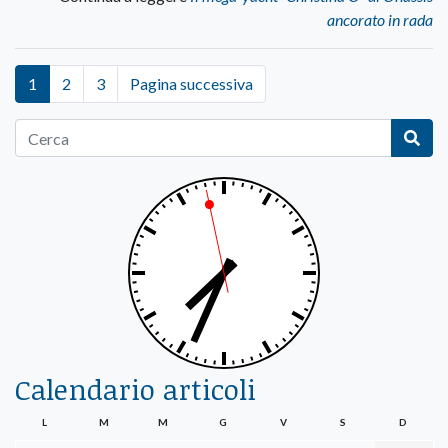
ancorato in rada
1
2
3
Pagina successiva
Calendario articoli
L
M
M
G
V
S
D