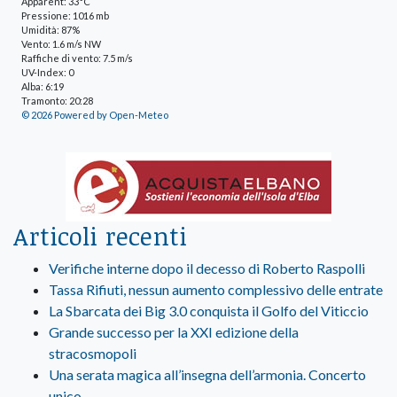
Apparent: 33°C
Pressione: 1016 mb
Umidità: 87%
Vento: 1.6 m/s NW
Raffiche di vento: 7.5 m/s
UV-Index: 0
Alba: 6:19
Tramonto: 20:28
© 2026 Powered by Open-Meteo
Articoli recenti
Verifiche interne dopo il decesso di Roberto Raspolli
Tassa Rifiuti, nessun aumento complessivo delle entrate
La Sbarcata dei Big 3.0 conquista il Golfo del Viticcio
Grande successo per la XXI edizione della
stracosmopoli
Una serata magica all’insegna dell’armonia. Concerto
unico