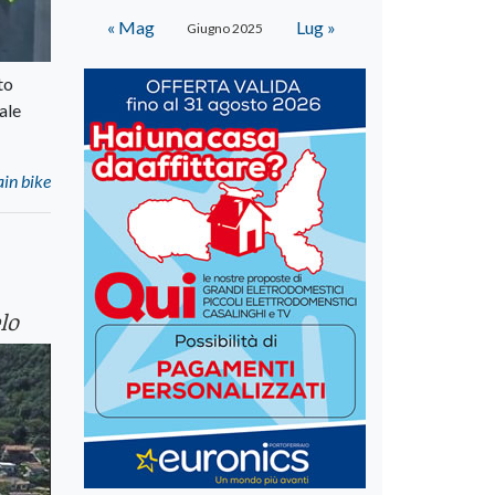
« Mag
Lug »
Giugno 2025
to
ale
ain bike
lo