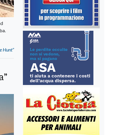
ad
ba.
re Hunt”
a”