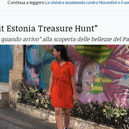
Continua a leggere
La sinistra assatanata contro Nocentini e il s
sit Estonia Treasure Hunt”
o quando arrivo” alla scoperta delle bellezze del P