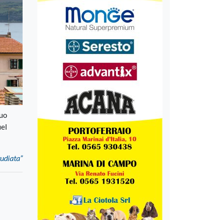
suo
uel
tudiata”