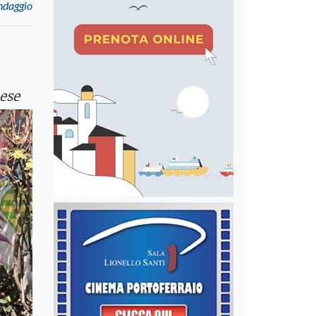
ondaggio
aese