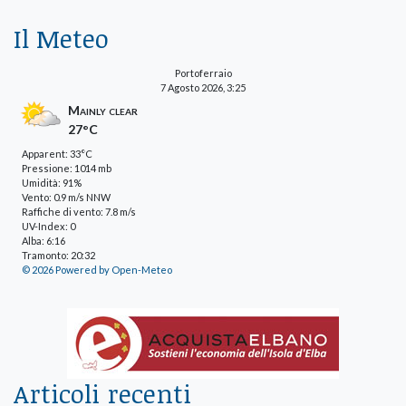
Il Meteo
Portoferraio
7 Agosto 2026, 3:25
Mainly clear
27°C
Apparent: 33°C
Pressione: 1014 mb
Umidità: 91%
Vento: 0.9 m/s NNW
Raffiche di vento: 7.8 m/s
UV-Index: 0
Alba: 6:16
Tramonto: 20:32
© 2026 Powered by Open-Meteo
Articoli recenti