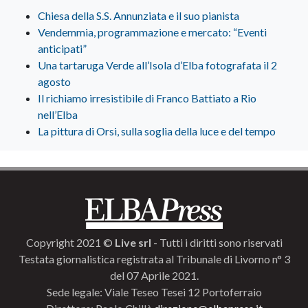
Chiesa della S.S. Annunziata e il suo pianista
Vendemmia, programmazione e mercato: “Eventi
anticipati”
Una tartaruga Verde all’Isola d’Elba fotografata il 2
agosto
Il richiamo irresistibile di Franco Battiato a Rio
nell’Elba
La pittura di Orsi, sulla soglia della luce e del tempo
Copyright 2021 ©
Live srl
- Tutti i diritti sono riservati
Testata giornalistica registrata al Tribunale di Livorno n° 3
del 07 Aprile 2021.
Sede legale: Viale Teseo Tesei 12 Portoferraio