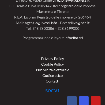
Direttore: Paolo Chillè
direzione@elbapress.it
C. Fiscale e P. Iva 01891420497 registro delle imprese
Maremma e Tirreno
R.E.A. Livorno Registro delle imprese Li- 206464
Mail:
agenzia@livesrl.info
- Pec:
srllive@pec.it
Tel: 348.3803386 – 328.8199000
Programmazione e layout
Infoelba srl
Privacy Policy
Cookie Policy
Pubblicità elettorale
Codice etico
Contatti
SOCIAL