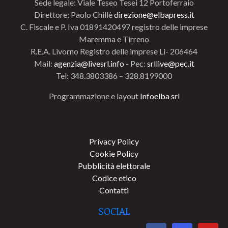
Sede legale: Viale Teseo Tesei 12 Portoferraio
Direttore: Paolo Chillè
direzione@elbapress.it
C. Fiscale e P. Iva 01891420497 registro delle imprese
Maremma e Tirreno
R.E.A. Livorno Registro delle imprese Li- 206464
Mail:
agenzia@livesrl.info
- Pec:
srllive@pec.it
Tel: 348.3803386 – 328.8199000
Programmazione e layout
Infoelba srl
Privacy Policy
Cookie Policy
Pubblicità elettorale
Codice etico
Contatti
SOCIAL