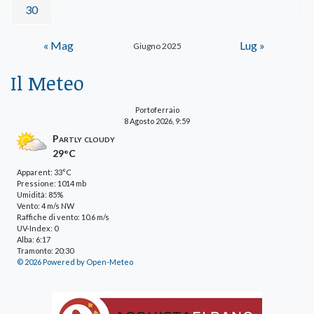
30
« Mag
Lug »
Giugno 2025
Il Meteo
Portoferraio
8 Agosto 2026, 9:59
Partly cloudy
29°C
Apparent: 33°C
Pressione: 1014 mb
Umidità: 85%
Vento: 4 m/s NW
Raffiche di vento: 10.6 m/s
UV-Index: 0
Alba: 6:17
Tramonto: 20:30
© 2026 Powered by Open-Meteo