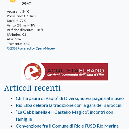
29°C
Apparent: 34°C
Pressione: 1013 mb
Umidità: 79%
Vento: 2.8 m/s NNW
Raffiche di vento: 8.3 m/s
UV-Index: 0.6
Alba: 6:16
Tramonto: 20:32
© 2026 Powered by Open-Meteo
Articoli recenti
Chi ha paura di Paolo” di Diversi, nuova pagina al museo
Rio Elba celebra la tradizione con la gara dei Baroccini
“La Gabbianella e il Castello Magico”, incontri con
famiglie
Convenzione fra il Comune di Rio e l’USD Rio Marina