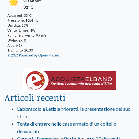
Clear sky
31°C
Apparent: 33°C
Pressione: 1014 mb
Umidità: 85%
Vento: 3.4 m/s NW
Raffiche di vento: 9.7 m/s
UV-Index: 0
Alba: 6:17
Tramonto: 20:30
© 2026 Powered by Open-Meteo
Articoli recenti
L’abbraccio a Letizia Moratti, la presentazione del suo
libro
Tenta di entrare nelle case armato di un coltello,
denunciato
Carceri, “Sommossa a Porto Azzurro 30 detenuti