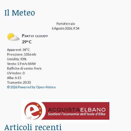
Il Meteo
Portoferraio
6 Agosto 2026, 9:54
Partly cloudy
29°C
Apparent: 34°C
Pressione: 1016 mb
Umidità: 93%
Vento: 1.9 m/s NNW
Raffiche di vento: 9 m/s
UV-Index: 0
Alba: 6:15
Tramonto: 20:33
© 2026 Powered by Open-Meteo
Articoli recenti