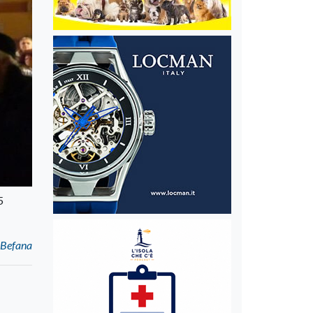
5
a Befana