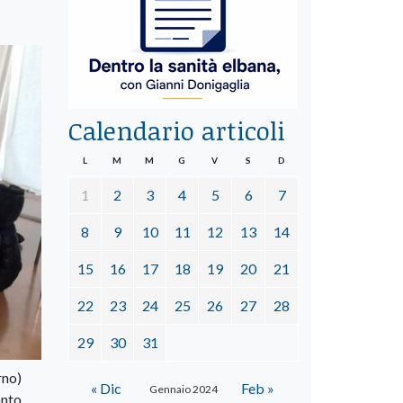
Calendario articoli
L
M
M
G
V
S
D
1
2
3
4
5
6
7
8
9
10
11
12
13
14
15
16
17
18
19
20
21
22
23
24
25
26
27
28
29
30
31
rno)
« Dic
Feb »
Gennaio 2024
onto