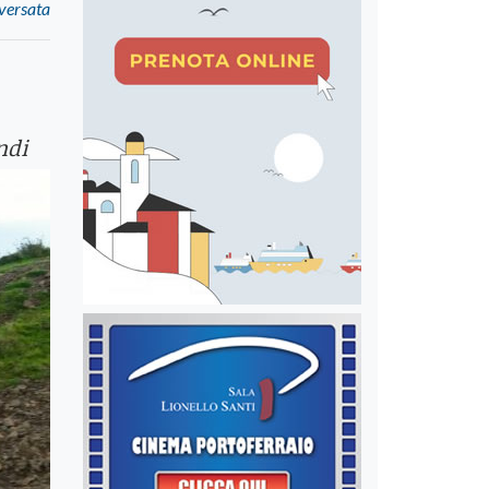
aversata
ndi