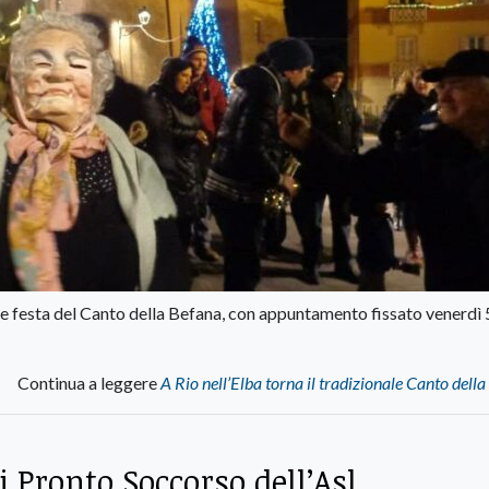
ale festa del Canto della Befana, con appuntamento fissato venerdì 
Continua a leggere
A Rio nell’Elba torna il tradizionale Canto dell
i Pronto Soccorso dell’Asl