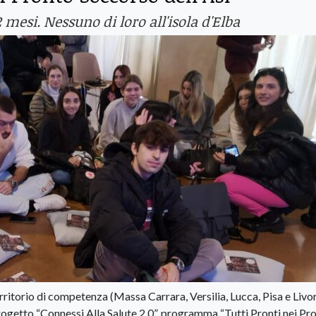
2 mesi. Nessuno di loro all'isola d'Elba
 territorio di competenza (Massa Carrara, Versilia, Lucca, Pisa e Livo
rogetto “Connessi Alla Salute 2.0”, programma “Tutti Pronti nei Pr