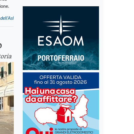
ione.
dell’Asl
o
toria