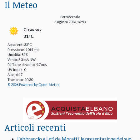
Il Meteo
Portoferraio
8 Agosto 2026, 16:53
Clear sky
31°C
Apparent: 33°C
Pressione: 1014 mb
Umidità: 85%
Vento: 3.3 m/s NW
Raffiche di vento: 9.7 m/s
UV-Index: 0
Alba: 6:17
Tramonto: 20:30
© 2026 Powered by Open-Meteo
Articoli recenti
L’abbraccio a Letizia Moratti, la presentazione del suo