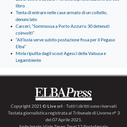
libro
Tenta di entrare nelle case armato di un coltello,
denunciato
Carceri, “Sommossa a Porto Azzurro 30 detenuti
coinvolti”
“All’isola serve subito postazione fissa per il Pegaso
Elba”
Mola ripulita dagli scout Agesci della Valsusa e
Legambiente
Copyright 2021 ©
Live srl
- Tutti i diritti sono riservati
Testata giornalistica registrata al Tribunale di Livorno n° 3
del 07 Aprile 2021.
Sede legale: Viale Teseo Tesei 12 Portoferraio