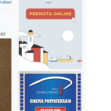
i elbani
oni