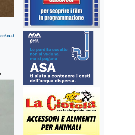
 weekend
o