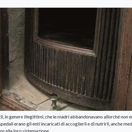
gli, in genere illegittimi, che le madri abbandonavano allorché non e
dali erano gli enti incaricati di accoglierli e di nutrirli, anche me
ere alla loro sistemazione.