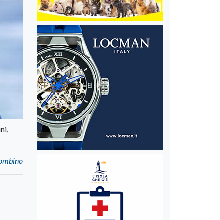
ni,
Piombino