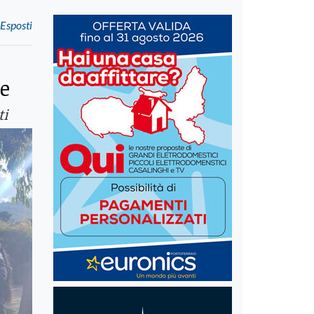
 Esposti
ne
ti