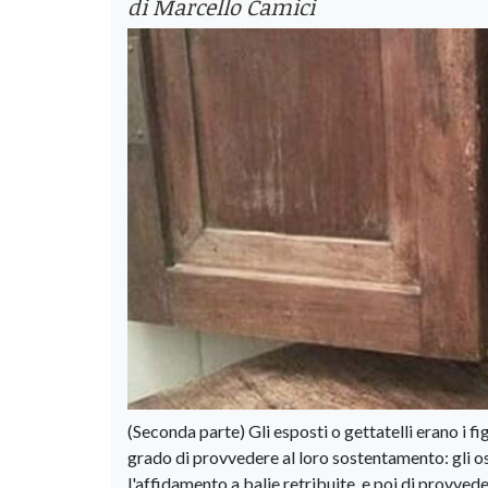
di Marcello Camici
(Seconda parte) Gli esposti o gettatelli erano i fi
grado di provvedere al loro sostentamento: gli ospe
l'affidamento a balie retribuite, e poi di provved