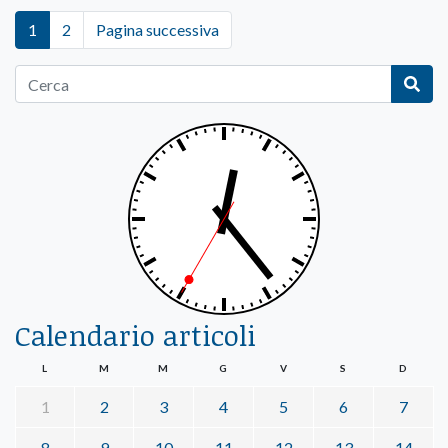
1
2
Pagina successiva
Calendario articoli
L
M
M
G
V
S
D
1
2
3
4
5
6
7
8
9
10
11
12
13
14