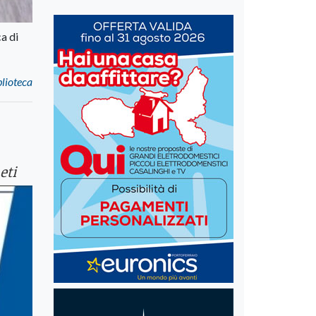
ca di
blioteca
eti