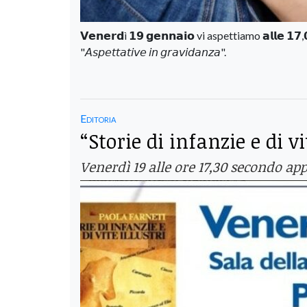
𝗩𝗲𝗻𝗲𝗿𝗱ì 𝟭𝟵 𝗴𝗲𝗻𝗻𝗮𝗶𝗼 vi aspettiamo 𝗮𝗹𝗹𝗲 𝟭
"𝘈𝘴𝘱𝘦𝘵𝘵𝘢𝘵𝘪𝘷𝘦 𝘪𝘯 𝘨𝘳𝘢𝘷𝘪𝘥𝘢𝘯𝘻𝘢".
Editoria
“Storie di infanzie e di vi
Venerdì 19 alle ore 17,30 secondo ap