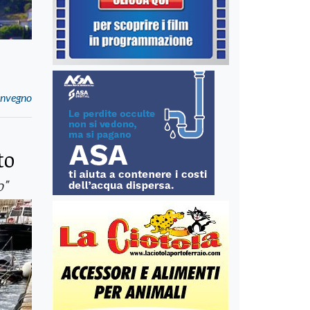
convegno
to
o"