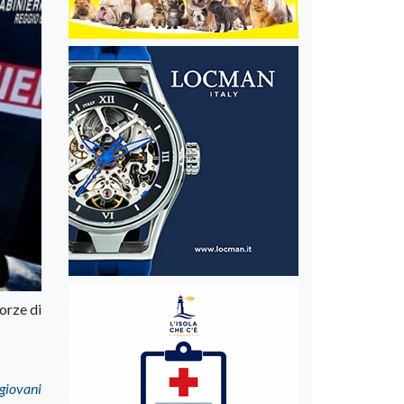
forze di
 giovani