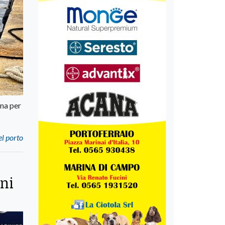
ina per
el porto
ani