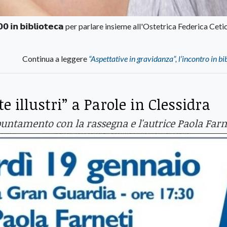
𝟳,𝟬𝟬 𝗶𝗻 𝗯𝗶𝗯𝗹𝗶𝗼𝘁𝗲𝗰𝗮 per parlare insieme all'Ostetrica Federica Ceti
Continua a leggere
“Aspettative in gravidanza”, l’incontro in bi
te illustri” a Parole in Clessidra
puntamento con la rassegna e l'autrice Paola Farn