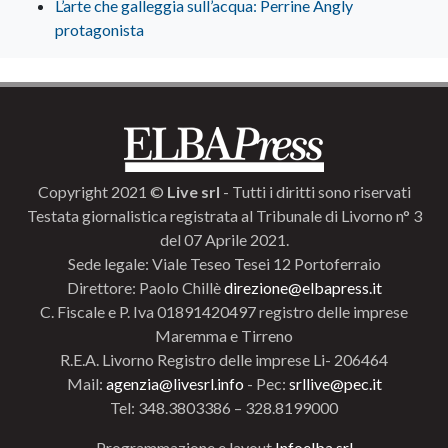
L’arte che galleggia sull’acqua: Perrine Angly
protagonista
Copyright 2021 ©
Live srl
- Tutti i diritti sono riservati
Testata giornalistica registrata al Tribunale di Livorno n° 3
del 07 Aprile 2021.
Sede legale: Viale Teseo Tesei 12 Portoferraio
Direttore: Paolo Chillè
direzione@elbapress.it
C. Fiscale e P. Iva 01891420497 registro delle imprese
Maremma e Tirreno
R.E.A. Livorno Registro delle imprese Li- 206464
Mail:
agenzia@livesrl.info
- Pec:
srllive@pec.it
Tel: 348.3803386 – 328.8199000
Programmazione e layout
Infoelba srl