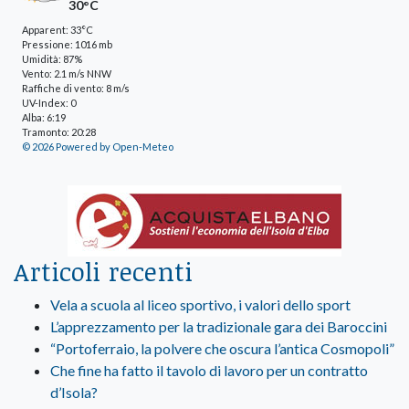
30°C
Apparent: 33°C
Pressione: 1016 mb
Umidità: 87%
Vento: 2.1 m/s NNW
Raffiche di vento: 8 m/s
UV-Index: 0
Alba: 6:19
Tramonto: 20:28
© 2026 Powered by Open-Meteo
Articoli recenti
Vela a scuola al liceo sportivo, i valori dello sport
L’apprezzamento per la tradizionale gara dei Baroccini
“Portoferraio, la polvere che oscura l’antica Cosmopoli”
Che fine ha fatto il tavolo di lavoro per un contratto
d’Isola?