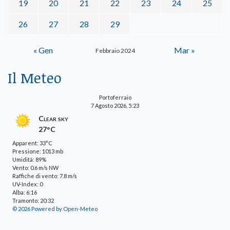
19
20
21
22
23
24
25
26
27
28
29
« Gen
Mar »
Febbraio 2024
Il Meteo
Portoferraio
7 Agosto 2026, 5:23
Clear sky
27°C
Apparent: 33°C
Pressione: 1013 mb
Umidità: 89%
Vento: 0.6 m/s NW
Raffiche di vento: 7.8 m/s
UV-Index: 0
Alba: 6:16
Tramonto: 20:32
© 2026 Powered by Open-Meteo