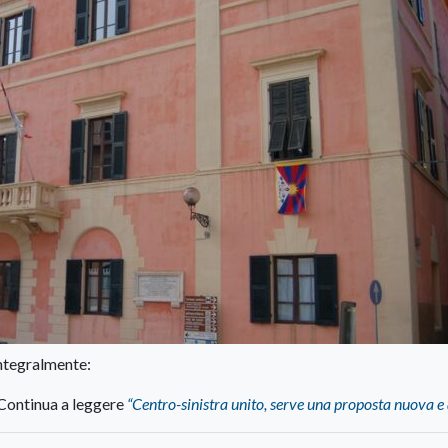
ntegralmente:
Continua a leggere
“Centro-sinistra unito, serve una proposta nuova e