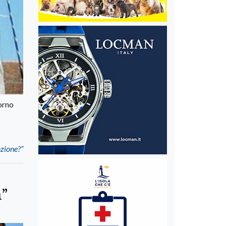
iorno
nzione?”
a”