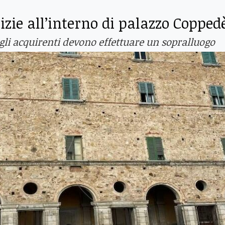
zie all’interno di palazzo Copped
egli acquirenti devono effettuare un sopralluogo