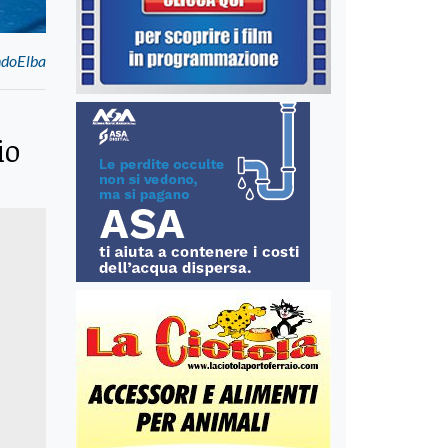
EndoElba
io