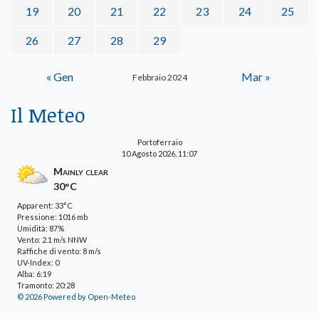
19
20
21
22
23
24
25
26
27
28
29
« Gen
Mar »
Febbraio 2024
Il Meteo
Portoferraio
10 Agosto 2026, 11:07
Mainly clear
30°C
Apparent: 33°C
Pressione: 1016 mb
Umidità: 87%
Vento: 2.1 m/s NNW
Raffiche di vento: 8 m/s
UV-Index: 0
Alba: 6:19
Tramonto: 20:28
© 2026 Powered by Open-Meteo